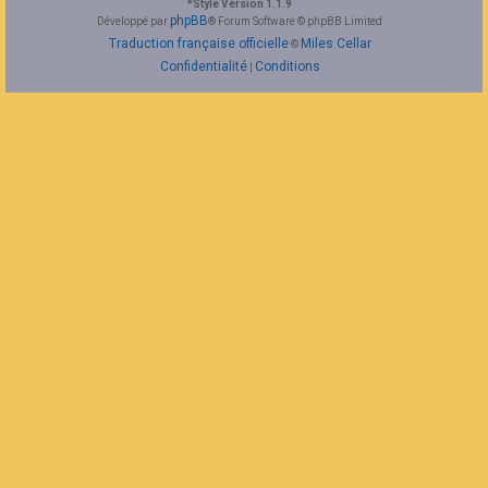
*
Style Version 1.1.9
F
phpBB
Développé par
® Forum Software © phpBB Limited
A
Traduction française officielle
Miles Cellar
©
Q
Confidentialité
Conditions
|