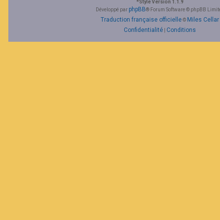
*
Style Version 1.1.9
F
phpBB
Développé par
® Forum Software © phpBB Limit
A
Traduction française officielle
Miles Cellar
©
Q
Confidentialité
Conditions
|