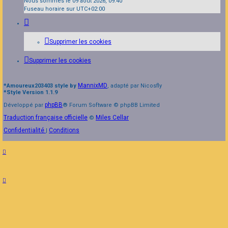
Nous sommes le 09 août 2026, 09:40
Fuseau horaire sur
UTC+02:00
Supprimer les cookies
Supprimer les cookies
MannixMD
*
Amoureux203403 style by
, adapté par Nicosfly
*
Style Version 1.1.9
phpBB
Développé par
® Forum Software © phpBB Limited
Traduction française officielle
Miles Cellar
©
Confidentialité
Conditions
|