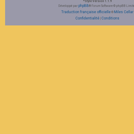
*
Style Version 1.1.9
F
phpBB
Développé par
® Forum Software © phpBB Limit
A
Traduction française officielle
Miles Cellar
©
Q
Confidentialité
Conditions
|