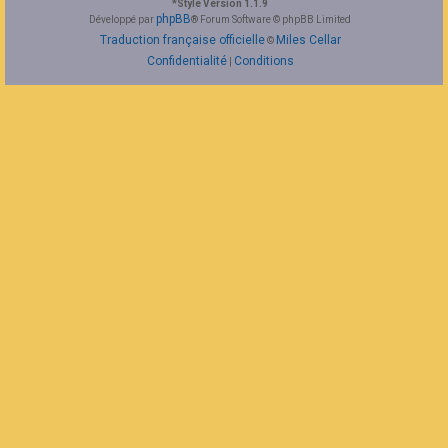
*
Style Version 1.1.9
F
phpBB
Développé par
® Forum Software © phpBB Limited
A
Traduction française officielle
Miles Cellar
©
Q
Confidentialité
Conditions
|