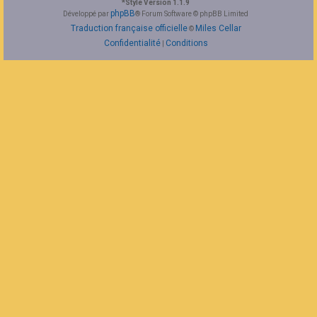
*
Style Version 1.1.9
F
phpBB
Développé par
® Forum Software © phpBB Limited
A
Traduction française officielle
Miles Cellar
©
Q
Confidentialité
Conditions
|