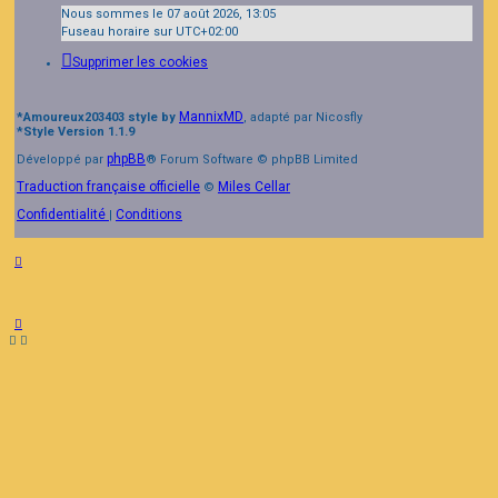
Nous sommes le 07 août 2026, 13:05
Fuseau horaire sur
UTC+02:00
Supprimer les cookies
MannixMD
*
Amoureux203403 style by
, adapté par Nicosfly
*
Style Version 1.1.9
phpBB
Développé par
® Forum Software © phpBB Limited
Traduction française officielle
Miles Cellar
©
Confidentialité
Conditions
|