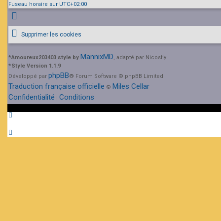
Fuseau horaire sur
UTC+02:00
Supprimer les cookies
MannixMD
*
Amoureux203403 style by
, adapté par Nicosfly
*
Style Version 1.1.9
phpBB
Développé par
® Forum Software © phpBB Limited
Traduction française officielle
Miles Cellar
©
Confidentialité
Conditions
|