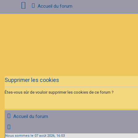
Accueil du forum
Connexion
Inscription
FAQ
Supprimer les cookies
Êtes-vous sûr de vouloir supprimer les cookies de ce forum ?
Accueil du forum
Nous sommes le 07 août 2026, 16:03