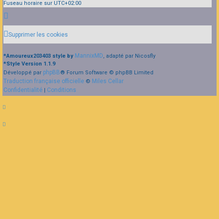
Fuseau horaire sur
UTC+02:00
Supprimer les cookies
MannixMD
*
Amoureux203403 style by
, adapté par Nicosfly
*
Style Version 1.1.9
phpBB
Développé par
® Forum Software © phpBB Limited
Traduction française officielle
Miles Cellar
©
Confidentialité
Conditions
|