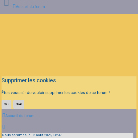
Accueil du forum
Connexion
Inscription
FAQ
Supprimer les cookies
Êtes-vous sûr de vouloir supprimer les cookies de ce forum ?
Accueil du forum
Nous sommes le 08 août 2026, 08:37