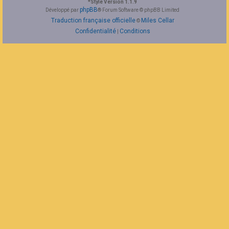
*
Style Version 1.1.9
F
phpBB
Développé par
® Forum Software © phpBB Limited
A
Traduction française officielle
Miles Cellar
©
Q
Confidentialité
Conditions
|