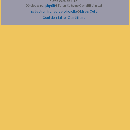
*
Style Version 1.1.9
F
phpBB
Développé par
® Forum Software © phpBB Limited
A
Traduction française officielle
Miles Cellar
©
Q
Confidentialité
Conditions
|