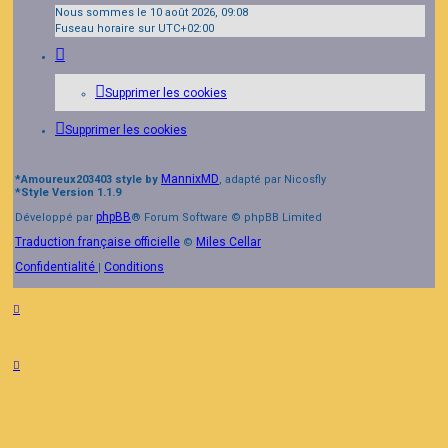
Nous sommes le 10 août 2026, 09:08
Fuseau horaire sur
UTC+02:00
Supprimer les cookies
Supprimer les cookies
MannixMD
*
Amoureux203403 style by
, adapté par Nicosfly
*
Style Version 1.1.9
phpBB
Développé par
® Forum Software © phpBB Limited
Traduction française officielle
Miles Cellar
©
Confidentialité
Conditions
|