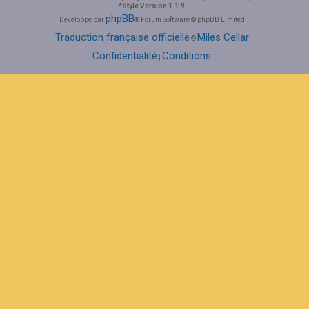
*
Style Version 1.1.9
phpBB
Développé par
® Forum Software © phpBB Limited
Traduction française officielle
Miles Cellar
©
Confidentialité
Conditions
|