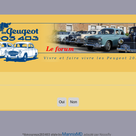
MannixMD
*
Amoureux203403 style by
, adapté par Nicosfly