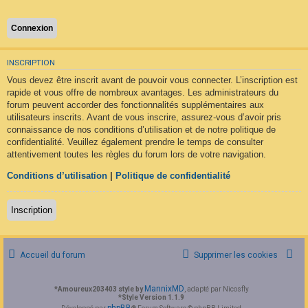
F
A
Q
INSCRIPTION
Vous devez être inscrit avant de pouvoir vous connecter. L’inscription est
rapide et vous offre de nombreux avantages. Les administrateurs du
forum peuvent accorder des fonctionnalités supplémentaires aux
utilisateurs inscrits. Avant de vous inscrire, assurez-vous d’avoir pris
connaissance de nos conditions d’utilisation et de notre politique de
confidentialité. Veuillez également prendre le temps de consulter
attentivement toutes les règles du forum lors de votre navigation.
Conditions d’utilisation
|
Politique de confidentialité
Inscription
Accueil du forum
Supprimer les cookies
MannixMD
*
Amoureux203403 style by
, adapté par Nicosfly
*
Style Version 1.1.9