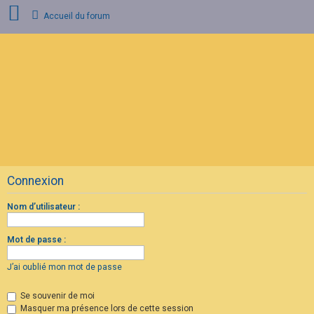
Accueil du forum
C
o
n
n
e
x
i
o
n
Connexion
I
n
s
Nom d’utilisateur :
c
r
i
Mot de passe :
p
t
i
J’ai oublié mon mot de passe
o
n
Se souvenir de moi
Masquer ma présence lors de cette session