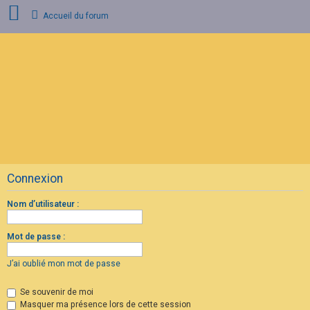
Accueil du forum
C
o
n
n
e
x
i
o
n
Connexion
I
n
s
Nom d’utilisateur :
c
r
i
Mot de passe :
p
t
i
J’ai oublié mon mot de passe
o
n
Se souvenir de moi
Masquer ma présence lors de cette session