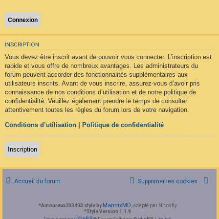
F
A
Q
INSCRIPTION
Vous devez être inscrit avant de pouvoir vous connecter. L’inscription est
rapide et vous offre de nombreux avantages. Les administrateurs du
forum peuvent accorder des fonctionnalités supplémentaires aux
utilisateurs inscrits. Avant de vous inscrire, assurez-vous d’avoir pris
connaissance de nos conditions d’utilisation et de notre politique de
confidentialité. Veuillez également prendre le temps de consulter
attentivement toutes les règles du forum lors de votre navigation.
Conditions d’utilisation
|
Politique de confidentialité
Inscription
Accueil du forum
Supprimer les cookies
MannixMD
*
Amoureux203403 style by
, adapté par Nicosfly
*
Style Version 1.1.9