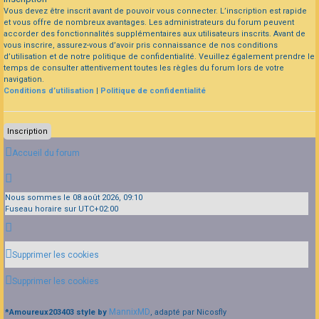
Vous devez être inscrit avant de pouvoir vous connecter. L’inscription est rapide
et vous offre de nombreux avantages. Les administrateurs du forum peuvent
accorder des fonctionnalités supplémentaires aux utilisateurs inscrits. Avant de
vous inscrire, assurez-vous d’avoir pris connaissance de nos conditions
d’utilisation et de notre politique de confidentialité. Veuillez également prendre le
temps de consulter attentivement toutes les règles du forum lors de votre
navigation.
Conditions d’utilisation
|
Politique de confidentialité
Inscription
Accueil du forum
Nous sommes le 08 août 2026, 09:10
Fuseau horaire sur
UTC+02:00
Supprimer les cookies
Supprimer les cookies
MannixMD
*
Amoureux203403 style by
, adapté par Nicosfly