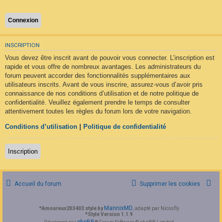
F
A
Q
INSCRIPTION
Vous devez être inscrit avant de pouvoir vous connecter. L’inscription est
rapide et vous offre de nombreux avantages. Les administrateurs du
forum peuvent accorder des fonctionnalités supplémentaires aux
utilisateurs inscrits. Avant de vous inscrire, assurez-vous d’avoir pris
connaissance de nos conditions d’utilisation et de notre politique de
confidentialité. Veuillez également prendre le temps de consulter
attentivement toutes les règles du forum lors de votre navigation.
Conditions d’utilisation
|
Politique de confidentialité
Inscription
Accueil du forum
Supprimer les cookies
MannixMD
*
Amoureux203403 style by
, adapté par Nicosfly
*
Style Version 1.1.9