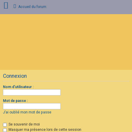
Accueil du forum
C
o
n
n
e
x
i
o
n
Connexion
I
n
s
Nom d’utilisateur :
c
r
i
Mot de passe :
p
t
i
J’ai oublié mon mot de passe
o
n
Se souvenir de moi
Masquer ma présence lors de cette session