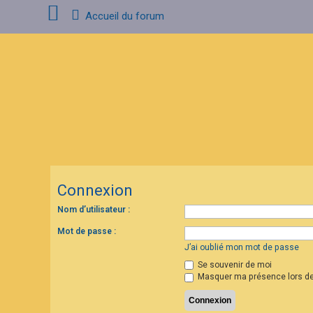
Accueil du forum
C
o
n
n
e
x
i
o
n
Connexion
I
n
s
Nom d’utilisateur :
c
r
Mot de passe :
i
p
J’ai oublié mon mot de passe
t
Se souvenir de moi
i
o
Masquer ma présence lors de
n