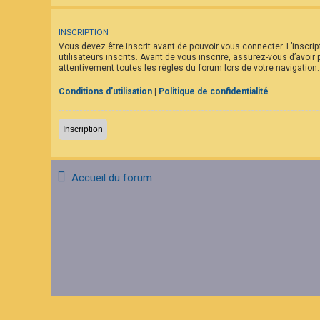
F
A
Q
INSCRIPTION
Vous devez être inscrit avant de pouvoir vous connecter. L’inscr
utilisateurs inscrits. Avant de vous inscrire, assurez-vous d’avoir
attentivement toutes les règles du forum lors de votre navigation.
Conditions d’utilisation
|
Politique de confidentialité
Inscription
Accueil du forum