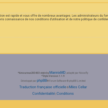
iption est rapide et vous offre de nombreux avantages. Les administrateurs du 
 pris connaissance de nos conditions d’utilisation et de notre politique de confid
MannixMD
*
Amoureux203403 style by
, adapté par Nicosfly
*
Style Version 1.1.9
phpBB
Développé par
® Forum Software © phpBB Limited
Traduction française officielle
Miles Cellar
©
Confidentialité
Conditions
|