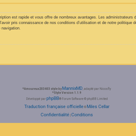
cription est rapide et vous offre de nombreux avantages. Les administrateurs
d’avoir pris connaissance de nos conditions d’utilisation et de notre politique 
 navigation.
MannixMD
*
Amoureux203403 style by
, adapté par Nicosfly
*
Style Version 1.1.9
phpBB
Développé par
® Forum Software © phpBB Limited
Traduction française officielle
Miles Cellar
©
Confidentialité
Conditions
|