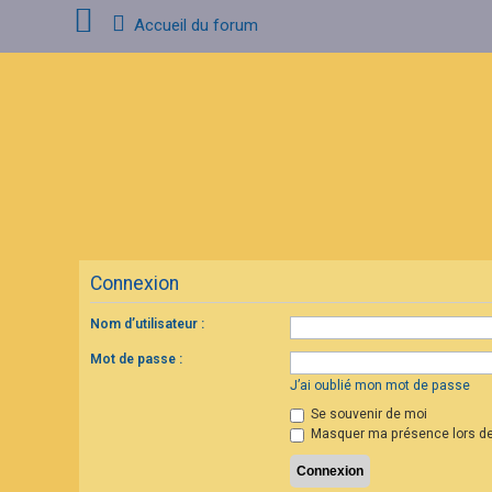
Accueil du forum
C
o
n
n
e
x
i
o
n
Connexion
I
n
s
Nom d’utilisateur :
c
r
Mot de passe :
i
p
J’ai oublié mon mot de passe
t
Se souvenir de moi
i
o
Masquer ma présence lors de
n