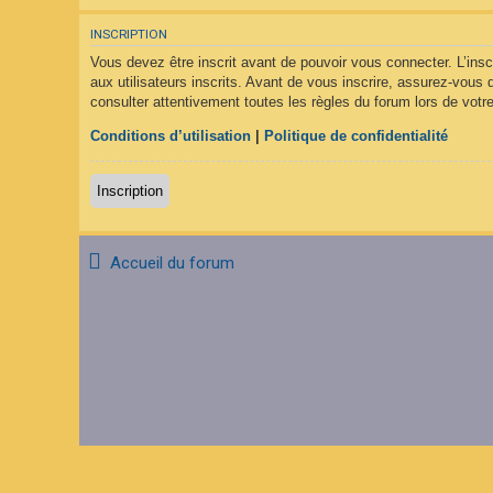
F
A
INSCRIPTION
Q
Vous devez être inscrit avant de pouvoir vous connecter. L’ins
aux utilisateurs inscrits. Avant de vous inscrire, assurez-vous 
consulter attentivement toutes les règles du forum lors de votre
Conditions d’utilisation
|
Politique de confidentialité
Inscription
Accueil du forum