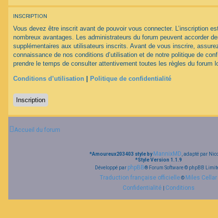
INSCRIPTION
F
A
Vous devez être inscrit avant de pouvoir vous connecter. L’inscription est
Q
nombreux avantages. Les administrateurs du forum peuvent accorder des
supplémentaires aux utilisateurs inscrits. Avant de vous inscrire, assurez
connaissance de nos conditions d’utilisation et de notre politique de conf
prendre le temps de consulter attentivement toutes les règles du forum lo
Conditions d’utilisation
|
Politique de confidentialité
Inscription
Accueil du forum
MannixMD
*
Amoureux203403 style by
, adapté par Nic
*
Style Version 1.1.9
phpBB
Développé par
® Forum Software © phpBB Limit
Traduction française officielle
Miles Cellar
©
Confidentialité
Conditions
|