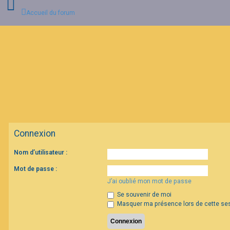
Accueil du forum
C
o
n
n
e
x
i
o
n
Connexion
I
Nom d’utilisateur :
n
s
c
Mot de passe :
r
J’ai oublié mon mot de passe
i
p
Se souvenir de moi
t
i
Masquer ma présence lors de cette se
o
n