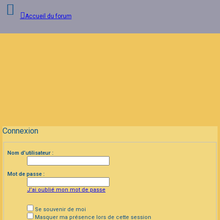
Accueil du forum
Connexion
Inscription
FAQ
Connexion
Nom d’utilisateur :
Mot de passe :
J’ai oublié mon mot de passe
Se souvenir de moi
Masquer ma présence lors de cette session