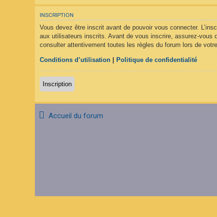
F
A
INSCRIPTION
Q
Vous devez être inscrit avant de pouvoir vous connecter. L’ins
aux utilisateurs inscrits. Avant de vous inscrire, assurez-vous 
consulter attentivement toutes les règles du forum lors de votre
Conditions d’utilisation
|
Politique de confidentialité
Inscription
Accueil du forum