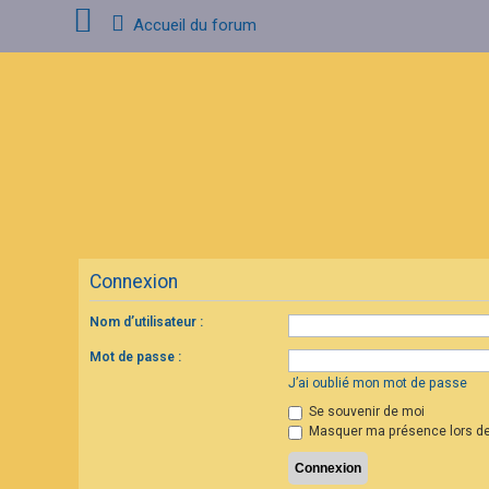
Accueil du forum
C
o
n
n
e
x
i
o
n
Connexion
I
n
s
Nom d’utilisateur :
c
r
Mot de passe :
i
p
J’ai oublié mon mot de passe
t
Se souvenir de moi
i
o
Masquer ma présence lors de
n