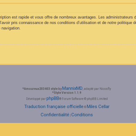
cription est rapide et vous offre de nombreux avantages. Les administrateurs
d’avoir pris connaissance de nos conditions d’utilisation et de notre politique 
 navigation.
MannixMD
*
Amoureux203403 style by
, adapté par Nicosfly
*
Style Version 1.1.9
phpBB
Développé par
® Forum Software © phpBB Limited
Traduction française officielle
Miles Cellar
©
Confidentialité
Conditions
|