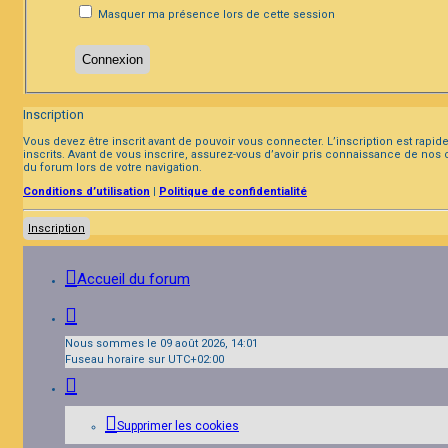
Masquer ma présence lors de cette session
Inscription
Vous devez être inscrit avant de pouvoir vous connecter. L’inscription est rap
inscrits. Avant de vous inscrire, assurez-vous d’avoir pris connaissance de nos 
du forum lors de votre navigation.
Conditions d’utilisation
|
Politique de confidentialité
Inscription
Accueil du forum
Nous sommes le 09 août 2026, 14:01
Fuseau horaire sur
UTC+02:00
Supprimer les cookies