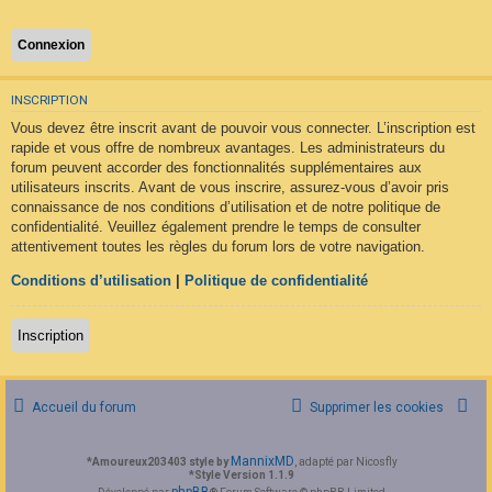
F
A
Q
INSCRIPTION
Vous devez être inscrit avant de pouvoir vous connecter. L’inscription est
rapide et vous offre de nombreux avantages. Les administrateurs du
forum peuvent accorder des fonctionnalités supplémentaires aux
utilisateurs inscrits. Avant de vous inscrire, assurez-vous d’avoir pris
connaissance de nos conditions d’utilisation et de notre politique de
confidentialité. Veuillez également prendre le temps de consulter
attentivement toutes les règles du forum lors de votre navigation.
Conditions d’utilisation
|
Politique de confidentialité
Inscription
Accueil du forum
Supprimer les cookies
MannixMD
*
Amoureux203403 style by
, adapté par Nicosfly
*
Style Version 1.1.9