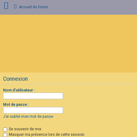
Accueil du forum
C
o
n
n
e
x
i
o
n
Connexion
I
n
s
Nom d’utilisateur :
c
r
i
Mot de passe :
p
t
i
J’ai oublié mon mot de passe
o
n
Se souvenir de moi
Masquer ma présence lors de cette session