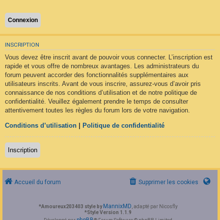
F
A
Q
INSCRIPTION
Vous devez être inscrit avant de pouvoir vous connecter. L’inscription est
rapide et vous offre de nombreux avantages. Les administrateurs du
forum peuvent accorder des fonctionnalités supplémentaires aux
utilisateurs inscrits. Avant de vous inscrire, assurez-vous d’avoir pris
connaissance de nos conditions d’utilisation et de notre politique de
confidentialité. Veuillez également prendre le temps de consulter
attentivement toutes les règles du forum lors de votre navigation.
Conditions d’utilisation
|
Politique de confidentialité
Inscription
Accueil du forum
Supprimer les cookies
MannixMD
*
Amoureux203403 style by
, adapté par Nicosfly
*
Style Version 1.1.9