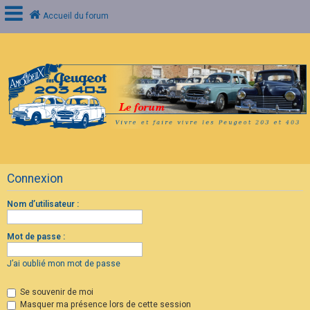
Accueil du forum
C
o
n
n
e
x
i
o
n
Connexion
I
n
s
Nom d’utilisateur :
c
r
i
Mot de passe :
p
t
i
J’ai oublié mon mot de passe
o
n
Se souvenir de moi
Masquer ma présence lors de cette session