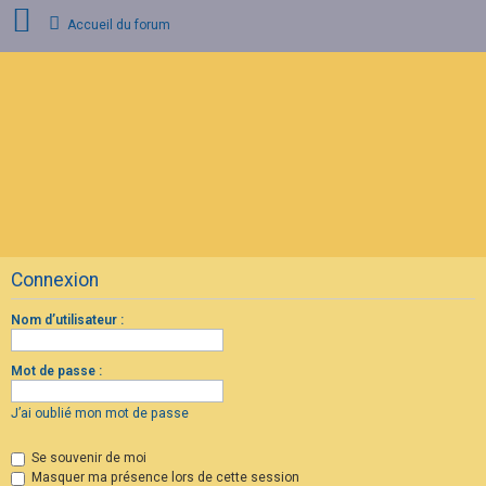
Accueil du forum
C
o
n
n
e
x
i
o
n
Connexion
I
n
s
Nom d’utilisateur :
c
r
i
Mot de passe :
p
t
i
J’ai oublié mon mot de passe
o
n
Se souvenir de moi
Masquer ma présence lors de cette session