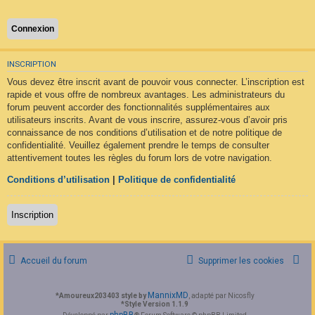
F
A
Q
INSCRIPTION
Vous devez être inscrit avant de pouvoir vous connecter. L’inscription est
rapide et vous offre de nombreux avantages. Les administrateurs du
forum peuvent accorder des fonctionnalités supplémentaires aux
utilisateurs inscrits. Avant de vous inscrire, assurez-vous d’avoir pris
connaissance de nos conditions d’utilisation et de notre politique de
confidentialité. Veuillez également prendre le temps de consulter
attentivement toutes les règles du forum lors de votre navigation.
Conditions d’utilisation
|
Politique de confidentialité
Inscription
Accueil du forum
Supprimer les cookies
MannixMD
*
Amoureux203403 style by
, adapté par Nicosfly
*
Style Version 1.1.9