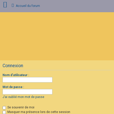
Accueil du forum
C
o
n
n
e
x
i
o
n
Connexion
I
n
s
Nom d’utilisateur :
c
r
i
Mot de passe :
p
t
i
J’ai oublié mon mot de passe
o
n
Se souvenir de moi
Masquer ma présence lors de cette session