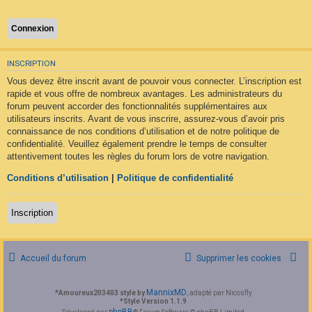
F
A
Q
INSCRIPTION
Vous devez être inscrit avant de pouvoir vous connecter. L’inscription est
rapide et vous offre de nombreux avantages. Les administrateurs du
forum peuvent accorder des fonctionnalités supplémentaires aux
utilisateurs inscrits. Avant de vous inscrire, assurez-vous d’avoir pris
connaissance de nos conditions d’utilisation et de notre politique de
confidentialité. Veuillez également prendre le temps de consulter
attentivement toutes les règles du forum lors de votre navigation.
Conditions d’utilisation
|
Politique de confidentialité
Inscription
Accueil du forum
Supprimer les cookies
MannixMD
*
Amoureux203403 style by
, adapté par Nicosfly
*
Style Version 1.1.9