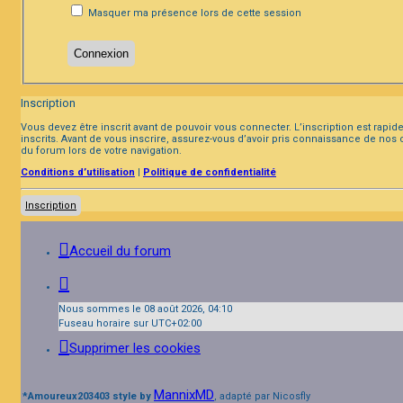
Masquer ma présence lors de cette session
Inscription
Vous devez être inscrit avant de pouvoir vous connecter. L’inscription est rap
inscrits. Avant de vous inscrire, assurez-vous d’avoir pris connaissance de nos 
du forum lors de votre navigation.
Conditions d’utilisation
|
Politique de confidentialité
Inscription
Accueil du forum
Nous sommes le 08 août 2026, 04:10
Fuseau horaire sur
UTC+02:00
Supprimer les cookies
MannixMD
*
Amoureux203403 style by
, adapté par Nicosfly