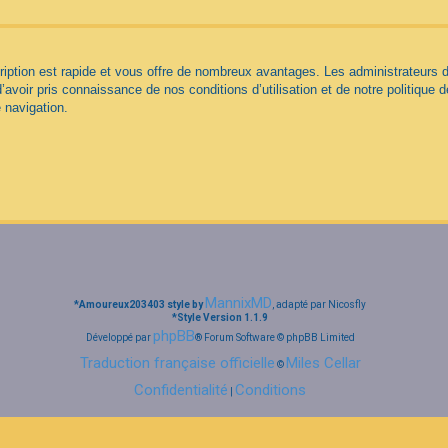
cription est rapide et vous offre de nombreux avantages. Les administrateurs
d’avoir pris connaissance de nos conditions d’utilisation et de notre politique 
 navigation.
MannixMD
*
Amoureux203403 style by
, adapté par Nicosfly
*
Style Version 1.1.9
phpBB
Développé par
® Forum Software © phpBB Limited
Traduction française officielle
Miles Cellar
©
Confidentialité
Conditions
|