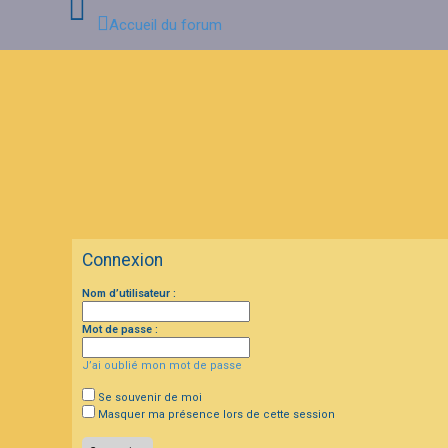
Accueil du forum
C
o
n
n
e
x
i
o
n
Connexion
I
Nom d’utilisateur :
n
s
c
Mot de passe :
r
i
J’ai oublié mon mot de passe
p
t
i
Se souvenir de moi
o
Masquer ma présence lors de cette session
n