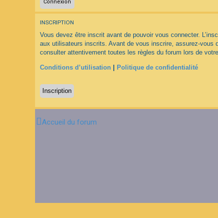
F
INSCRIPTION
A
Q
Vous devez être inscrit avant de pouvoir vous connecter. L’ins
aux utilisateurs inscrits. Avant de vous inscrire, assurez-vous 
consulter attentivement toutes les règles du forum lors de votre
Conditions d’utilisation
|
Politique de confidentialité
Inscription
Accueil du forum