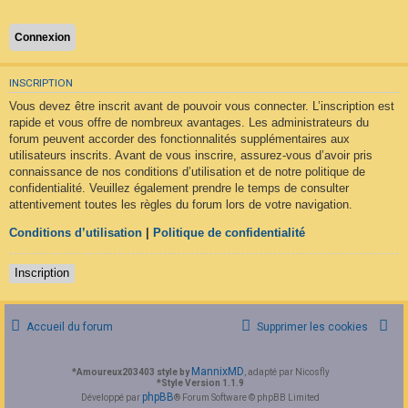
F
A
Q
INSCRIPTION
Vous devez être inscrit avant de pouvoir vous connecter. L’inscription est
rapide et vous offre de nombreux avantages. Les administrateurs du
forum peuvent accorder des fonctionnalités supplémentaires aux
utilisateurs inscrits. Avant de vous inscrire, assurez-vous d’avoir pris
connaissance de nos conditions d’utilisation et de notre politique de
confidentialité. Veuillez également prendre le temps de consulter
attentivement toutes les règles du forum lors de votre navigation.
Conditions d’utilisation
|
Politique de confidentialité
Inscription
Accueil du forum
Supprimer les cookies
MannixMD
*
Amoureux203403 style by
, adapté par Nicosfly
*
Style Version 1.1.9
phpBB
Développé par
® Forum Software © phpBB Limited