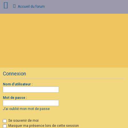
Accueil du forum
C
o
n
n
e
x
i
o
n
Connexion
I
n
s
Nom d’utilisateur :
c
r
i
Mot de passe :
p
t
i
J’ai oublié mon mot de passe
o
n
Se souvenir de moi
Masquer ma présence lors de cette session