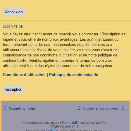
F
A
Q
INSCRIPTION
Vous devez être inscrit avant de pouvoir vous connecter. L’inscription est
rapide et vous offre de nombreux avantages. Les administrateurs du
forum peuvent accorder des fonctionnalités supplémentaires aux
utilisateurs inscrits. Avant de vous inscrire, assurez-vous d’avoir pris
connaissance de nos conditions d’utilisation et de notre politique de
confidentialité. Veuillez également prendre le temps de consulter
attentivement toutes les règles du forum lors de votre navigation.
Conditions d’utilisation
|
Politique de confidentialité
Inscription
Accueil du forum
Supprimer les cookies
MannixMD
*
Amoureux203403 style by
, adapté par Nicosfly
*
Style Version 1.1.9