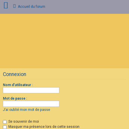
Accueil du forum
C
o
n
n
e
x
i
o
n
Connexion
I
n
s
Nom d’utilisateur :
c
r
i
Mot de passe :
p
t
i
J’ai oublié mon mot de passe
o
n
Se souvenir de moi
Masquer ma présence lors de cette session