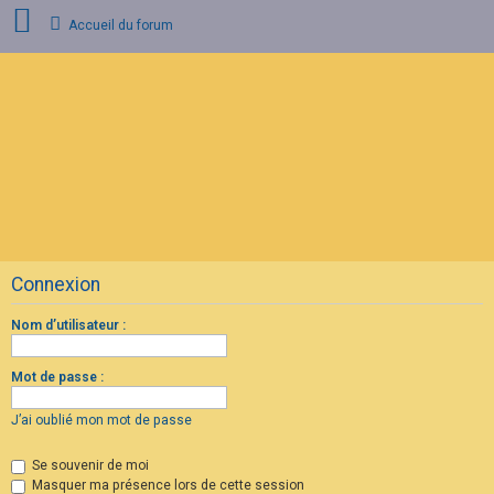
Accueil du forum
C
o
n
n
e
x
i
o
n
Connexion
I
n
s
Nom d’utilisateur :
c
r
i
Mot de passe :
p
t
i
J’ai oublié mon mot de passe
o
n
Se souvenir de moi
Masquer ma présence lors de cette session