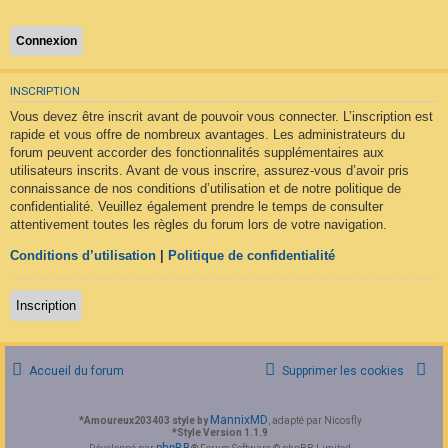
F
A
Q
INSCRIPTION
Vous devez être inscrit avant de pouvoir vous connecter. L’inscription est
rapide et vous offre de nombreux avantages. Les administrateurs du
forum peuvent accorder des fonctionnalités supplémentaires aux
utilisateurs inscrits. Avant de vous inscrire, assurez-vous d’avoir pris
connaissance de nos conditions d’utilisation et de notre politique de
confidentialité. Veuillez également prendre le temps de consulter
attentivement toutes les règles du forum lors de votre navigation.
Conditions d’utilisation
|
Politique de confidentialité
Inscription
Accueil du forum
Supprimer les cookies
MannixMD
*
Amoureux203403 style by
, adapté par Nicosfly
*
Style Version 1.1.9