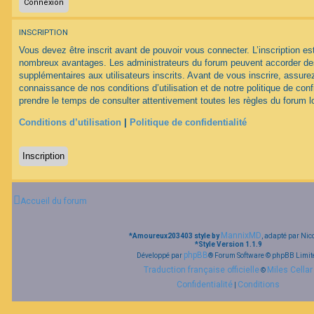
F
INSCRIPTION
A
Q
Vous devez être inscrit avant de pouvoir vous connecter. L’inscription est
nombreux avantages. Les administrateurs du forum peuvent accorder des
supplémentaires aux utilisateurs inscrits. Avant de vous inscrire, assurez
connaissance de nos conditions d’utilisation et de notre politique de conf
prendre le temps de consulter attentivement toutes les règles du forum lo
Conditions d’utilisation
|
Politique de confidentialité
Inscription
Accueil du forum
MannixMD
*
Amoureux203403 style by
, adapté par Nic
*
Style Version 1.1.9
phpBB
Développé par
® Forum Software © phpBB Limit
Traduction française officielle
Miles Cellar
©
Confidentialité
Conditions
|