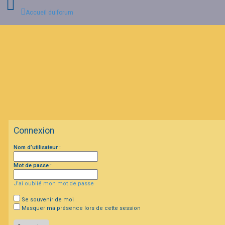
Accueil du forum
C
o
n
n
e
x
i
o
n
Connexion
I
Nom d’utilisateur :
n
s
c
Mot de passe :
r
i
J’ai oublié mon mot de passe
p
t
i
Se souvenir de moi
o
Masquer ma présence lors de cette session
n