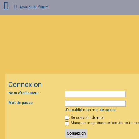
Accueil du forum
C
o
n
n
e
x
i
o
n
Connexion
I
n
s
Nom d’utilisateur :
c
r
Mot de passe :
i
p
J’ai oublié mon mot de passe
t
Se souvenir de moi
i
o
Masquer ma présence lors de cette se
n