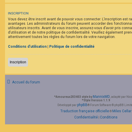
F
A
Q
INSCRIPTION
Vous devez être inscrit avant de pouvoir vous connecter. L’inscription est 
avantages. Les administrateurs du forum peuvent accorder des fonctionna
utilisateurs inscrits. Avant de vous inscrire, assurez-vous d’avoir pris con
d’utilisation et de notre politique de confidentialité. Veuillez également pr
attentivement toutes les règles du forum lors de votre navigation.
Conditions d’utilisation
|
Politique de confidentialité
Inscription
Accueil du forum
MannixMD
*
Amoureux203403 style by
, adapté par Nic
*
Style Version 1.1.9
phpBB
Développé par
® Forum Software © phpBB Limit
Traduction française officielle
Miles Cellar
©
Confidentialité
Conditions
|