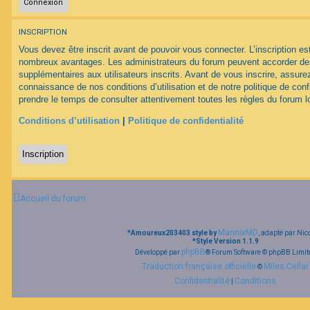
F
INSCRIPTION
A
Q
Vous devez être inscrit avant de pouvoir vous connecter. L’inscription est
nombreux avantages. Les administrateurs du forum peuvent accorder des
supplémentaires aux utilisateurs inscrits. Avant de vous inscrire, assurez
connaissance de nos conditions d’utilisation et de notre politique de conf
prendre le temps de consulter attentivement toutes les règles du forum lo
Conditions d’utilisation
|
Politique de confidentialité
Inscription
Accueil du forum
MannixMD
*
Amoureux203403 style by
, adapté par Nic
*
Style Version 1.1.9
phpBB
Développé par
® Forum Software © phpBB Limit
Traduction française officielle
Miles Cellar
©
Confidentialité
Conditions
|