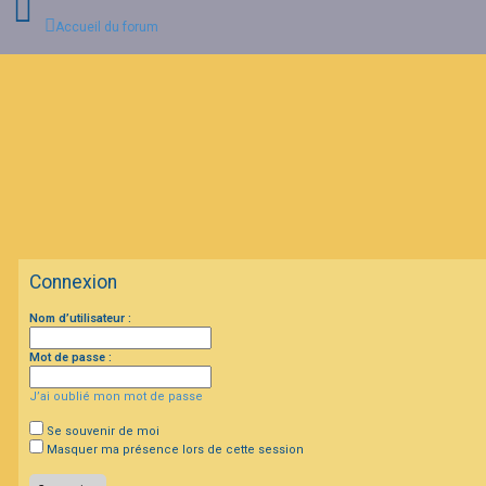
Accueil du forum
C
o
n
n
e
x
i
o
n
Connexion
I
Nom d’utilisateur :
n
s
c
Mot de passe :
r
i
J’ai oublié mon mot de passe
p
t
i
Se souvenir de moi
o
Masquer ma présence lors de cette session
n