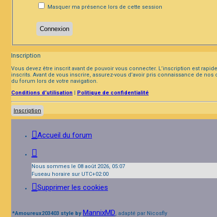
Masquer ma présence lors de cette session
Inscription
Vous devez être inscrit avant de pouvoir vous connecter. L’inscription est rap
inscrits. Avant de vous inscrire, assurez-vous d’avoir pris connaissance de nos 
du forum lors de votre navigation.
Conditions d’utilisation
|
Politique de confidentialité
Inscription
Accueil du forum
Nous sommes le 08 août 2026, 05:07
Fuseau horaire sur
UTC+02:00
Supprimer les cookies
MannixMD
*
Amoureux203403 style by
, adapté par Nicosfly