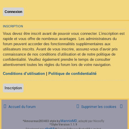
F
A
Q
INSCRIPTION
Vous devez être inscrit avant de pouvoir vous connecter. L’inscription est
rapide et vous offre de nombreux avantages. Les administrateurs du
forum peuvent accorder des fonctionnalités supplémentaires aux
utilisateurs inscrits. Avant de vous inscrire, assurez-vous d’avoir pris
connaissance de nos conditions d’utilisation et de notre politique de
confidentialité. Veuillez également prendre le temps de consulter
attentivement toutes les règles du forum lors de votre navigation.
Conditions d’utilisation
|
Politique de confidentialité
Inscription
Accueil du forum
Supprimer les cookies
MannixMD
*
Amoureux203403 style by
, adapté par Nicosfly
*
Style Version 1.1.9