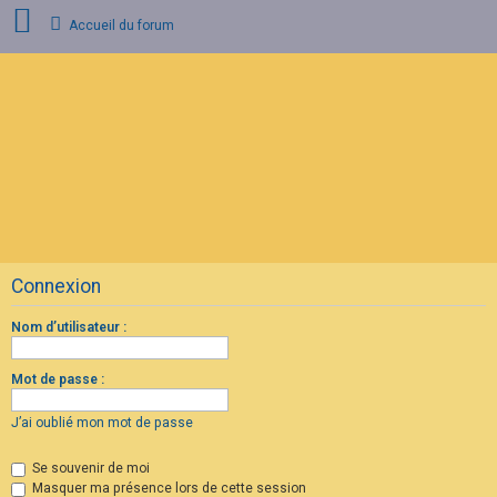
Accueil du forum
C
o
n
n
e
x
i
o
n
Connexion
I
n
s
Nom d’utilisateur :
c
r
i
Mot de passe :
p
t
i
J’ai oublié mon mot de passe
o
n
Se souvenir de moi
Masquer ma présence lors de cette session