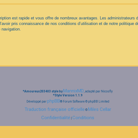
cription est rapide et vous offre de nombreux avantages. Les administrateurs
d’avoir pris connaissance de nos conditions d’utilisation et de notre politique 
 navigation.
MannixMD
*
Amoureux203403 style by
, adapté par Nicosfly
*
Style Version 1.1.9
phpBB
Développé par
® Forum Software © phpBB Limited
Traduction française officielle
Miles Cellar
©
Confidentialité
Conditions
|