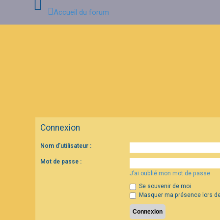
Accueil du forum
C
o
n
n
e
x
i
o
n
Connexion
I
Nom d’utilisateur :
n
s
c
Mot de passe :
r
J’ai oublié mon mot de passe
i
p
Se souvenir de moi
t
i
Masquer ma présence lors de
o
n