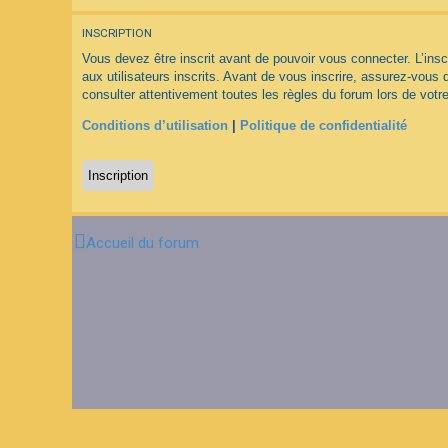
INSCRIPTION
F
A
Vous devez être inscrit avant de pouvoir vous connecter. L’ins
Q
aux utilisateurs inscrits. Avant de vous inscrire, assurez-vous 
consulter attentivement toutes les règles du forum lors de votre
Conditions d’utilisation
|
Politique de confidentialité
Inscription
Accueil du forum