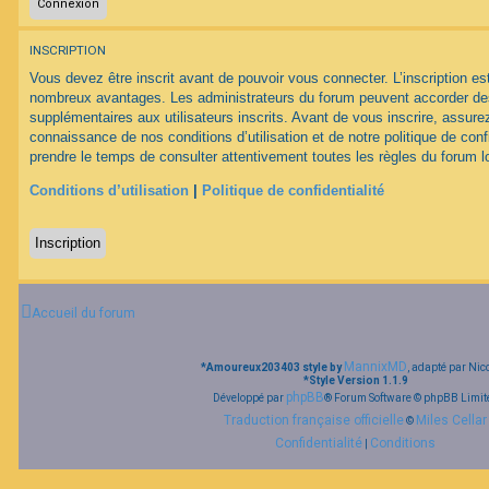
F
INSCRIPTION
A
Q
Vous devez être inscrit avant de pouvoir vous connecter. L’inscription est
nombreux avantages. Les administrateurs du forum peuvent accorder des
supplémentaires aux utilisateurs inscrits. Avant de vous inscrire, assurez
connaissance de nos conditions d’utilisation et de notre politique de conf
prendre le temps de consulter attentivement toutes les règles du forum lo
Conditions d’utilisation
|
Politique de confidentialité
Inscription
Accueil du forum
MannixMD
*
Amoureux203403 style by
, adapté par Nic
*
Style Version 1.1.9
phpBB
Développé par
® Forum Software © phpBB Limit
Traduction française officielle
Miles Cellar
©
Confidentialité
Conditions
|