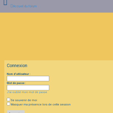
Accueil du forum
C
o
n
n
e
x
i
o
n
Connexion
I
Nom d’utilisateur :
n
s
c
Mot de passe :
r
i
J’ai oublié mon mot de passe
p
t
i
Se souvenir de moi
o
Masquer ma présence lors de cette session
n