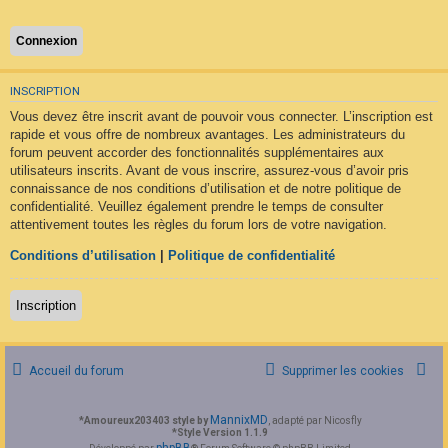
F
A
Q
INSCRIPTION
Vous devez être inscrit avant de pouvoir vous connecter. L’inscription est
rapide et vous offre de nombreux avantages. Les administrateurs du
forum peuvent accorder des fonctionnalités supplémentaires aux
utilisateurs inscrits. Avant de vous inscrire, assurez-vous d’avoir pris
connaissance de nos conditions d’utilisation et de notre politique de
confidentialité. Veuillez également prendre le temps de consulter
attentivement toutes les règles du forum lors de votre navigation.
Conditions d’utilisation
|
Politique de confidentialité
Inscription
Accueil du forum
Supprimer les cookies
MannixMD
*
Amoureux203403 style by
, adapté par Nicosfly
*
Style Version 1.1.9