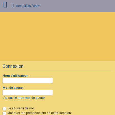
Accueil du forum
C
o
n
n
e
x
i
o
n
Connexion
I
n
s
Nom d’utilisateur :
c
r
i
Mot de passe :
p
t
i
J’ai oublié mon mot de passe
o
n
Se souvenir de moi
Masquer ma présence lors de cette session