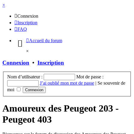
×
Connexion
Inscription
FAQ
Accueil du forum
×
Connexion
•
Inscription
Nom d’utilisateur :
Mot de passe :
J’ai oublié mon mot de passe
|
Se souvenir de
moi
Amoureux des Peugeot 203 -
Peugeot 403