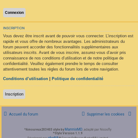
F
A
Q
INSCRIPTION
Vous devez être inscrit avant de pouvoir vous connecter. L’inscription est
rapide et vous offre de nombreux avantages. Les administrateurs du
forum peuvent accorder des fonctionnalités supplémentaires aux
utilisateurs inscrits. Avant de vous inscrire, assurez-vous d’avoir pris
connaissance de nos conditions d’utilisation et de notre politique de
confidentialité. Veuillez également prendre le temps de consulter
attentivement toutes les règles du forum lors de votre navigation.
Conditions d’utilisation
|
Politique de confidentialité
Inscription
Accueil du forum
Supprimer les cookies
MannixMD
*
Amoureux203403 style by
, adapté par Nicosfly
*
Style Version 1.1.9