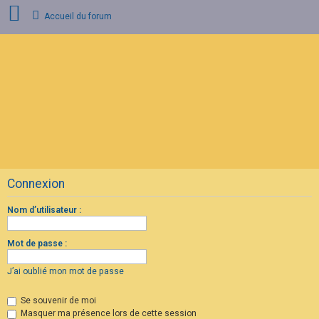
Accueil du forum
C
o
n
n
e
x
i
o
n
Connexion
I
n
s
Nom d’utilisateur :
c
r
i
Mot de passe :
p
t
i
J’ai oublié mon mot de passe
o
n
Se souvenir de moi
Masquer ma présence lors de cette session