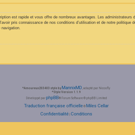
cription est rapide et vous offre de nombreux avantages. Les administrateurs
d’avoir pris connaissance de nos conditions d’utilisation et de notre politique 
 navigation.
MannixMD
*
Amoureux203403 style by
, adapté par Nicosfly
*
Style Version 1.1.9
phpBB
Développé par
® Forum Software © phpBB Limited
Traduction française officielle
Miles Cellar
©
Confidentialité
Conditions
|