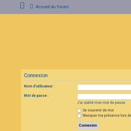
Accueil du forum
C
o
n
n
e
x
i
o
n
Connexion
I
n
s
Nom d’utilisateur :
c
r
Mot de passe :
i
p
J’ai oublié mon mot de passe
t
Se souvenir de moi
i
o
Masquer ma présence lors de
n