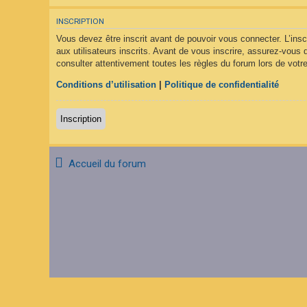
F
A
INSCRIPTION
Q
Vous devez être inscrit avant de pouvoir vous connecter. L’ins
aux utilisateurs inscrits. Avant de vous inscrire, assurez-vous 
consulter attentivement toutes les règles du forum lors de votre
Conditions d’utilisation
|
Politique de confidentialité
Inscription
Accueil du forum