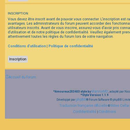
F
INSCRIPTION
A
Vous devez être inscrit avant de pouvoir vous connecter. L’inscription est 
Q
avantages. Les administrateurs du forum peuvent accorder des fonctionna
utilisateurs inscrits. Avant de vous inscrire, assurez-vous d’avoir pris con
d’utilisation et de notre politique de confidentialité. Veuillez également pr
attentivement toutes les règles du forum lors de votre navigation.
Conditions d’utilisation
|
Politique de confidentialité
Inscription
Accueil du forum
MannixMD
*
Amoureux203403 style by
, adapté par Nic
*
Style Version 1.1.9
phpBB
Développé par
® Forum Software © phpBB Limit
Traduction française officielle
Miles Cellar
©
Confidentialité
Conditions
|