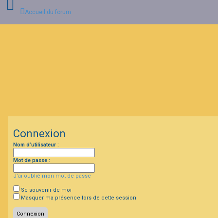
Accueil du forum
C
o
n
n
e
x
i
o
n
Connexion
I
Nom d’utilisateur :
n
s
c
Mot de passe :
r
i
J’ai oublié mon mot de passe
p
t
Se souvenir de moi
i
Masquer ma présence lors de cette session
o
n