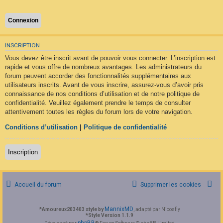
F
A
Q
INSCRIPTION
Vous devez être inscrit avant de pouvoir vous connecter. L’inscription est
rapide et vous offre de nombreux avantages. Les administrateurs du
forum peuvent accorder des fonctionnalités supplémentaires aux
utilisateurs inscrits. Avant de vous inscrire, assurez-vous d’avoir pris
connaissance de nos conditions d’utilisation et de notre politique de
confidentialité. Veuillez également prendre le temps de consulter
attentivement toutes les règles du forum lors de votre navigation.
Conditions d’utilisation
|
Politique de confidentialité
Inscription
Accueil du forum
Supprimer les cookies
MannixMD
*
Amoureux203403 style by
, adapté par Nicosfly
*
Style Version 1.1.9