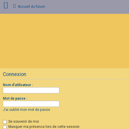
Accueil du forum
C
o
n
n
e
x
i
o
n
Connexion
I
n
s
Nom d’utilisateur :
c
r
i
Mot de passe :
p
t
i
J’ai oublié mon mot de passe
o
n
Se souvenir de moi
Masquer ma présence lors de cette session