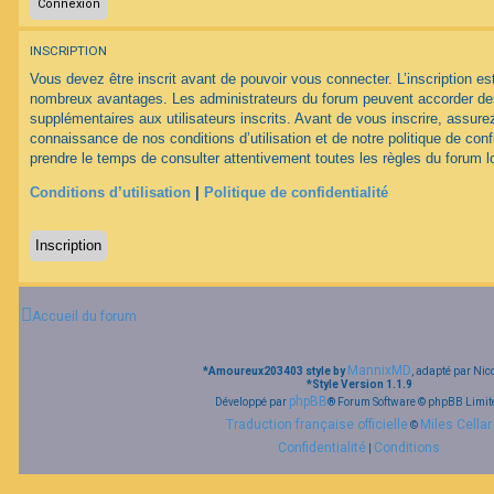
F
INSCRIPTION
A
Q
Vous devez être inscrit avant de pouvoir vous connecter. L’inscription est
nombreux avantages. Les administrateurs du forum peuvent accorder des
supplémentaires aux utilisateurs inscrits. Avant de vous inscrire, assurez
connaissance de nos conditions d’utilisation et de notre politique de conf
prendre le temps de consulter attentivement toutes les règles du forum lo
Conditions d’utilisation
|
Politique de confidentialité
Inscription
Accueil du forum
MannixMD
*
Amoureux203403 style by
, adapté par Nic
*
Style Version 1.1.9
phpBB
Développé par
® Forum Software © phpBB Limit
Traduction française officielle
Miles Cellar
©
Confidentialité
Conditions
|