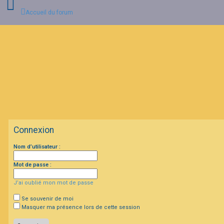
Accueil du forum
C
o
n
n
e
x
i
o
n
Connexion
I
Nom d’utilisateur :
n
s
c
Mot de passe :
r
i
J’ai oublié mon mot de passe
p
t
i
Se souvenir de moi
o
Masquer ma présence lors de cette session
n