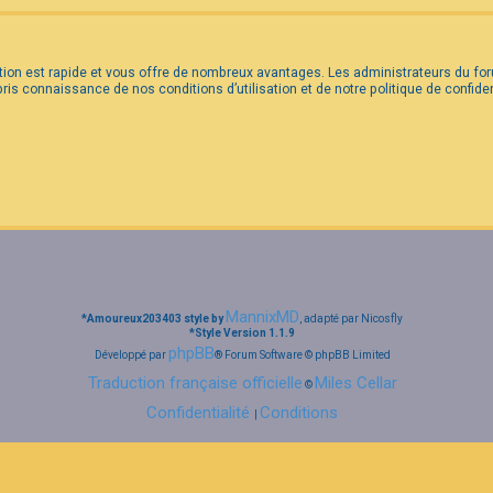
iption est rapide et vous offre de nombreux avantages. Les administrateurs du 
 pris connaissance de nos conditions d’utilisation et de notre politique de confid
MannixMD
*
Amoureux203403 style by
, adapté par Nicosfly
*
Style Version 1.1.9
phpBB
Développé par
® Forum Software © phpBB Limited
Traduction française officielle
Miles Cellar
©
Confidentialité
Conditions
|