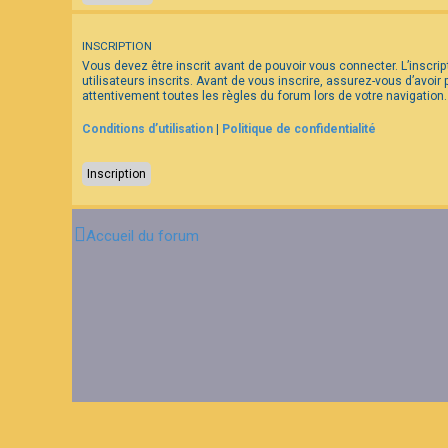
F
INSCRIPTION
A
Vous devez être inscrit avant de pouvoir vous connecter. L’inscr
Q
utilisateurs inscrits. Avant de vous inscrire, assurez-vous d’avoir
attentivement toutes les règles du forum lors de votre navigation.
Conditions d’utilisation
|
Politique de confidentialité
Inscription
Accueil du forum