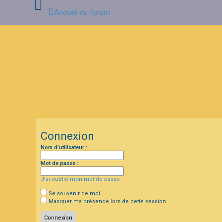
Accueil du forum
C
o
n
n
e
x
i
o
n
Connexion
I
Nom d’utilisateur :
n
s
c
Mot de passe :
r
i
J’ai oublié mon mot de passe
p
t
Se souvenir de moi
i
Masquer ma présence lors de cette session
o
n