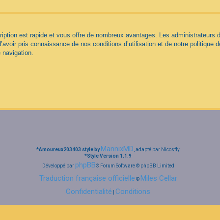
cription est rapide et vous offre de nombreux avantages. Les administrateurs
d’avoir pris connaissance de nos conditions d’utilisation et de notre politique 
 navigation.
MannixMD
*
Amoureux203403 style by
, adapté par Nicosfly
*
Style Version 1.1.9
phpBB
Développé par
® Forum Software © phpBB Limited
Traduction française officielle
Miles Cellar
©
Confidentialité
Conditions
|