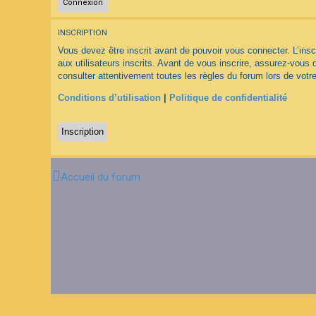
F
INSCRIPTION
A
Q
Vous devez être inscrit avant de pouvoir vous connecter. L’ins
aux utilisateurs inscrits. Avant de vous inscrire, assurez-vous 
consulter attentivement toutes les règles du forum lors de votre
Conditions d’utilisation
|
Politique de confidentialité
Inscription
Accueil du forum