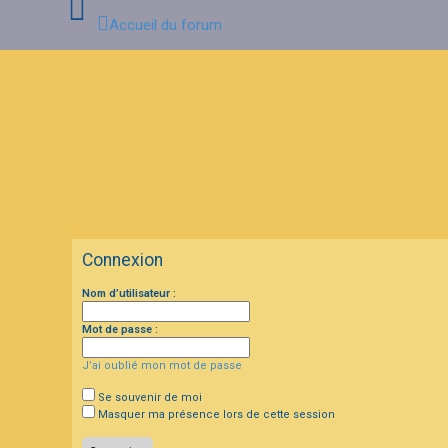
Accueil du forum
C
o
n
n
e
x
i
o
n
Connexion
I
Nom d’utilisateur :
n
s
c
Mot de passe :
r
i
J’ai oublié mon mot de passe
p
t
i
Se souvenir de moi
o
Masquer ma présence lors de cette session
n