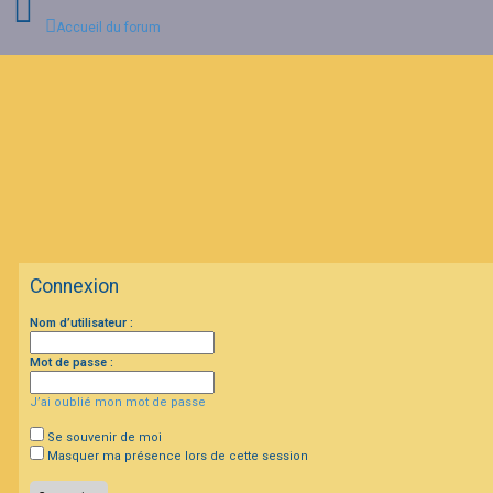
Accueil du forum
C
o
n
n
e
x
i
o
n
Connexion
I
Nom d’utilisateur :
n
s
c
Mot de passe :
r
i
J’ai oublié mon mot de passe
p
t
i
Se souvenir de moi
o
Masquer ma présence lors de cette session
n