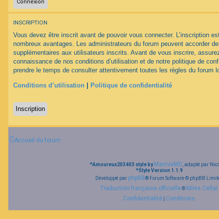
F
INSCRIPTION
A
Q
Vous devez être inscrit avant de pouvoir vous connecter. L’inscription est
nombreux avantages. Les administrateurs du forum peuvent accorder des
supplémentaires aux utilisateurs inscrits. Avant de vous inscrire, assurez
connaissance de nos conditions d’utilisation et de notre politique de conf
prendre le temps de consulter attentivement toutes les règles du forum lo
Conditions d’utilisation
|
Politique de confidentialité
Inscription
Accueil du forum
MannixMD
*
Amoureux203403 style by
, adapté par Nic
*
Style Version 1.1.9
phpBB
Développé par
® Forum Software © phpBB Limit
Traduction française officielle
Miles Cellar
©
Confidentialité
Conditions
|