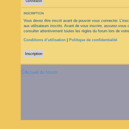
F
INSCRIPTION
A
Q
Vous devez être inscrit avant de pouvoir vous connecter. L’ins
aux utilisateurs inscrits. Avant de vous inscrire, assurez-vous 
consulter attentivement toutes les règles du forum lors de votre
Conditions d’utilisation
|
Politique de confidentialité
Inscription
Accueil du forum