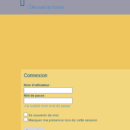
Accueil du forum
C
o
n
n
e
x
i
o
n
Connexion
I
Nom d’utilisateur :
n
s
c
Mot de passe :
r
i
J’ai oublié mon mot de passe
p
t
i
Se souvenir de moi
o
Masquer ma présence lors de cette session
n